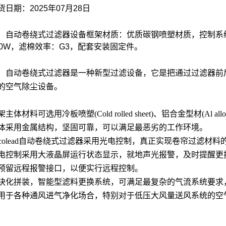
货日期：
2025
年
07
月
28
日
自动卷绕式过滤器设备框架材质：优质碳钢喷塑材质，控制系
0W
，滤棉效率：
G3
，配套安装固定件
。
自动卷绕式过滤器是一种新型过滤设备，它是把通过过滤器前
的空气除尘设备。
主体材料可选用冷板喷塑(Cold rolled sheet)、铝合金型材(Al alloy)及
体采用金属结构，坚固可靠，可以满足最恶劣的工作环境。
colead
自动卷绕式过滤器采用光电控制，真正实现卷帘过滤材料
电控制采用大液晶屏运行状态显示，就地声光报警，及时提醒更
预留远程报警接口，以便实行远程控制。
块化拼装，智能型滤料更换系统，可满足最复杂的气流系统要求
用于各种通风进气净化场合，特别对于低压大风量送风系统的空