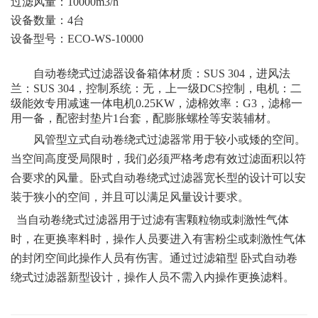
过滤风量：
10000m3/h
设备数量：
4
台
设备型号：
ECO-WS-10000
自动卷绕式过滤器设备箱体材质：
SUS 304
，进风法
兰：
SUS 304
，控制系统：无，上一级
DCS
控制，电机：二
级能效专用减速一体电机
0.25KW
，滤棉效率：
G3
，滤棉一
用一备，配密封垫片
1
台套，配膨胀螺栓等安装辅材。
风管型立式自动卷绕式过滤器常用于较小或矮的空间。
当空间高度受局限时，我们必须严格考虑有效过滤面积以符
合要求的风量。卧式自动卷绕式过滤器宽长型的设计可以安
装于狭小的空间，并且可以满足风量设计要求。
当自动卷绕式过滤器用于过滤有害颗粒物或刺激性气体
时，在更换率料时，操作人员要进入有害粉尘或刺激性气体
的封闭空间此操作人员有伤害。通过过滤箱型
卧式自动卷
绕式过滤器新型设计，操作人员不需入内操作更换滤料。